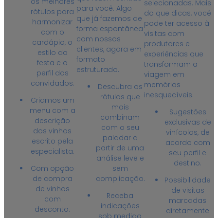
os melhores
selecionadas. Mais
para você. Algo
rótulos para
do que dicas, você
que já fazemos de
harmonizar
pode ter acesso à
forma espontânea
com o
visitas com
com nossos
cardápio, o
produtores e
clientes, agora em
estilo da
experiências que
formato
festa e o
transformam a
estruturado.
perfil dos
viagem em
convidados.
memórias
Descubra os
inesquecíveis.
rótulos que
Criamos um
mais
menu com a
Sugestões
combinam
descrição
exclusivas de
com o seu
dos vinhos
vinícolas, de
paladar a
escrito pela
acordo com
partir de uma
especialista.
seu perfil e
análise leve e
destino.
sem
Com opção
complicação.
de compra
Possibilidade
de vinhos
de visitas
Receba
com
marcadas
indicações
desconto.
diretamente
sob medida