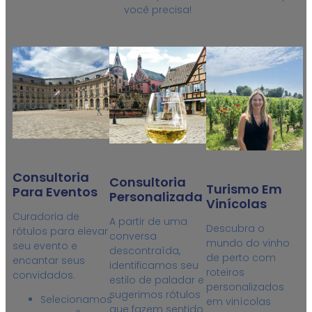
você precisa!
Consultoria
Consultoria
Turismo Em
Para Eventos
Personalizada
Vinícolas
Curadoria de
A partir de uma
Descubra o
rótulos para elevar
conversa
mundo do vinho
seu evento e
descontraída,
de perto com
encantar seus
identificamos seu
roteiros
convidados.
estilo de paladar e
personalizados
sugerimos rótulos
Selecionamos
em vinícolas
que fazem sentido