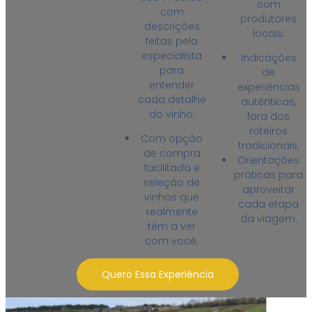
com
com
produtores
descrições
locais.
feitas pela
especialista
Indicações
para
de
entender
experiências
cada detalhe
autênticas,
do vinho.
fora dos
roteiros
Com opção
tradicionais.
de compra
Orientações
facilitada e
práticas para
seleção de
aproveitar
vinhos que
cada etapa
realmente
da viagem.
têm a ver
com você.
Quero Essa Experiência